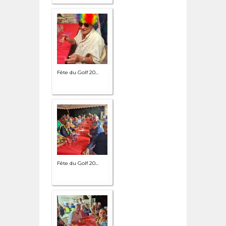
Fête du Golf 20...
Fête du Golf 20...