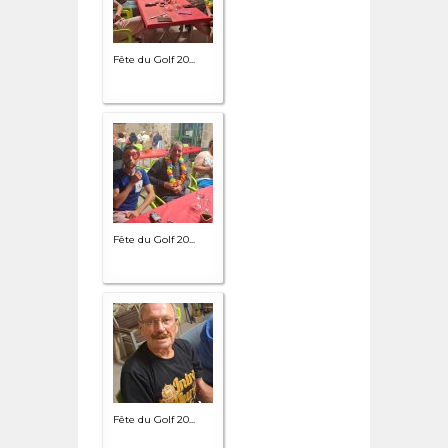
Fête du Golf 20...
Fête du Golf 20...
Fête du Golf 20...