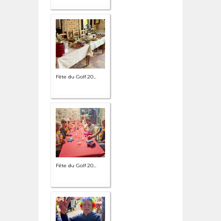
Fête du Golf 20...
Fête du Golf 20...