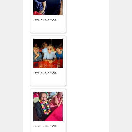
Fête du Golf 20...
Fête du Golf 20...
Fête du Golf 20...