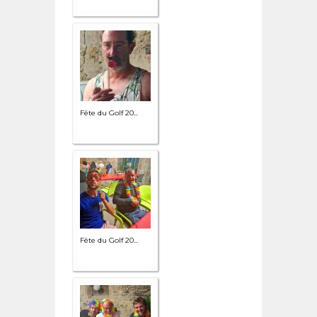
Fête du Golf 20...
Fête du Golf 20...