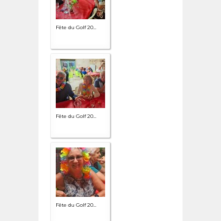
Fête du Golf 20...
Fête du Golf 20...
Fête du Golf 20...