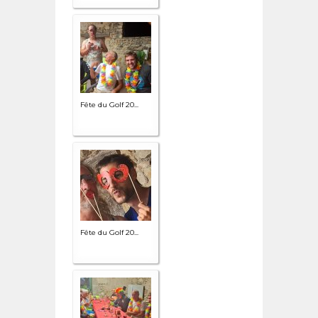
Fête du Golf 20...
Fête du Golf 20...