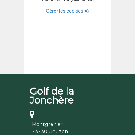
Golf de la
Jonchère
Montgrenier
23230 Gouzon