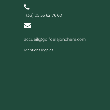
(33) 05 55 62 76 60
accueil@golfdelajonchere.com
Mentions légales