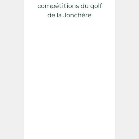
compétitions du golf
de la Jonchère