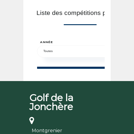
Golf de la
Jonchère
Montgrenier