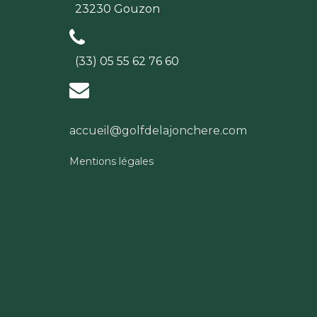
23230 Gouzon
(33) 05 55 62 76 60
accueil@golfdelajonchere.com
Mentions légales